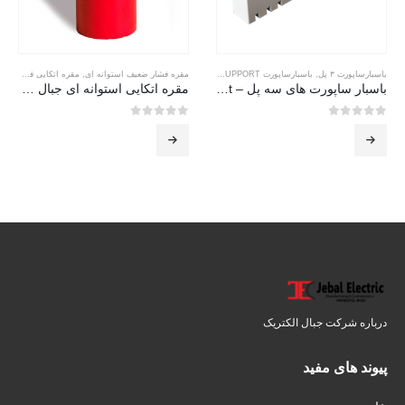
باسبارساپورت ۳ پل
,
باسبارساپورت BUSBARSUPPORT
مقره فشار ضعیف استوانه ای
,
مقره اتکایی فشار ضعیف
باسبار ساپورت های سه پل – Main support
مقره اتکایی استوانه ای جبال – cylindrical
0
از 5
0
از 5
درباره شرکت جبال الکتریک
پیوند های مفید