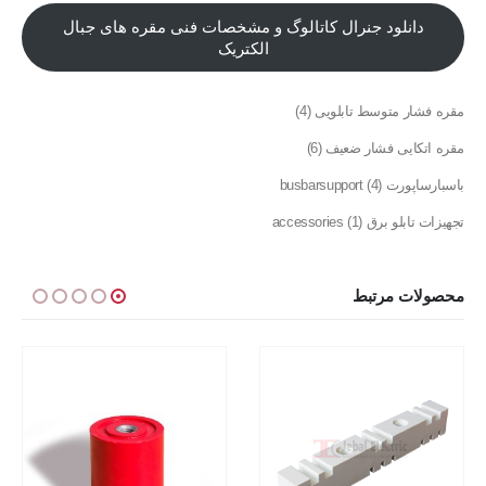
دانلود جنرال کاتالوگ و مشخصات فنی مقره های جبال
الکتریک
مقره فشار متوسط تابلویی
4
مقره اتکایی فشار ضعیف
6
باسبارساپورت busbarsupport
4
تجهیزات تابلو برق accessories
1
محصولات مرتبط