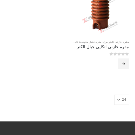
مقره خازنی تابلو برق
,
مقره فشار متوسط تابلویی
مقره خازنی اتکایی جبال الکتریک capacitive post insulator
0
از 5