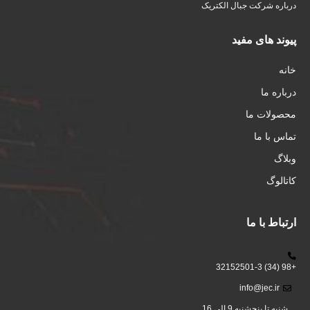
درباره شرکت جبال الکتریک
پیوند های مفید
خانه
درباره ما
محصولات ما
تماس با ما
وبلاگ
کاتالوگ
ارتباط با ما
+98 (34) 32152501-3
info@jec.ir
شنبه تا پنجشنبه 9 الی 16