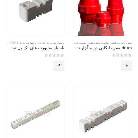
مقره اتکایی فشار ضعیف
,
مقره فشار ضعیف درام
باسبار ساپورت تک پل
,
باسبارساپورت BUSBARSUPPORT
drum مقره اتکایی درام آچارخور جبال
باسبار ساپورت های تک پل تیپ 1p
0
از 5
0
از 5