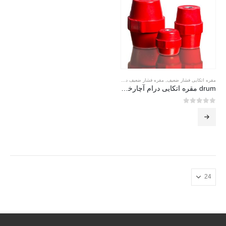
مقره اتکایی فشار ضعیف
,
مقره فشار ضعیف درام
drum مقره اتکایی درام آچارخور جبال
0
از 5