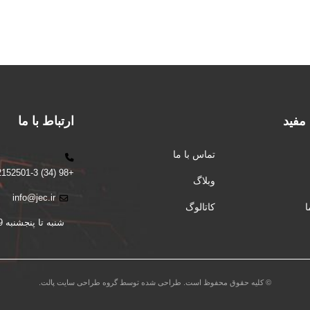
 مفید
ارتباط با ما
تماس با ما
+98 (34) 32152501-3
وبلاگ
info@jec.ir
کاتالوگ
شنبه تا پنجشنبه 9 الی 16
© کلیه حقوق محفوظ است. طراحی شده توسط گروه طراحی سایت پالت.