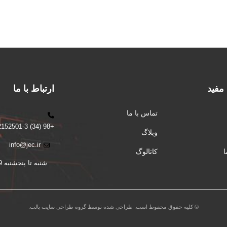
 مفید
ارتباط با ما
تماس با ما
+98 (34) 32152501-3
وبلاگ
info@jec.ir
کاتالوگ
شنبه تا پنجشنبه 9 الی 16
© کلیه حقوق محفوظ است. طراحی شده توسط گروه طراحی سایت پالت.