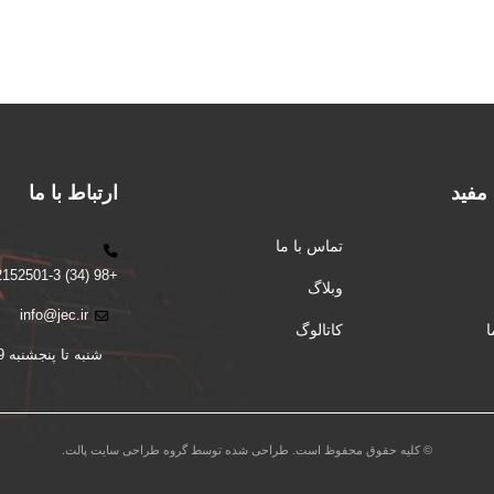
 مفید
ارتباط با ما
تماس با ما
+98 (34) 32152501-3
وبلاگ
info@jec.ir
کاتالوگ
شنبه تا پنجشنبه 9 الی 16
© کلیه حقوق محفوظ است. طراحی شده توسط گروه طراحی سایت پالت.