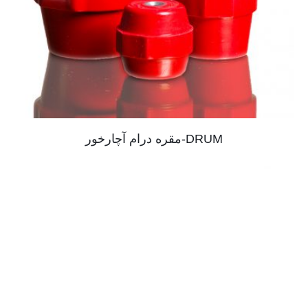
DRUM-مقره درام آچارخور