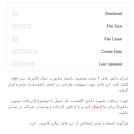
Download
1
File Size
51 کیلوبایت
File Count
1
Create Date
جولای 24, 2023
Last Updated
فوریه 5, 2026
jبرای دانلود فایل ۳ بعدی محصول باسبار ساپورت جبال الکتریک تیپ pgs
کلیک کنید. این فایل جهت سهولت طراحی در اختیار تابلوسازان محترم قرار
گرفته.
جهت دریافت پسورد دانلود کافیست یک ایمیل با موضوع ((دریافت پسورد
دانلود)) برای ما
ارسال
کنید و یا با تلفن کارخانه و واتساپ شرکت در تماس
باشید.
هرگونه استفاده سایر اشخاص از این فایل پیگرد قانونی دارد.