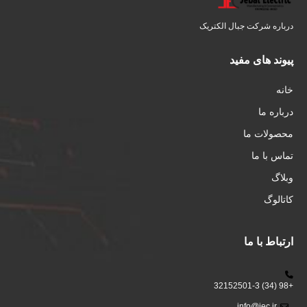
درباره شرکت جبال الکتریک
پیوند های مفید
خانه
درباره ما
محصولات ما
تماس با ما
وبلاگ
کاتالوگ
ارتباط با ما
+98 (34) 32152501-3
info@jec.ir